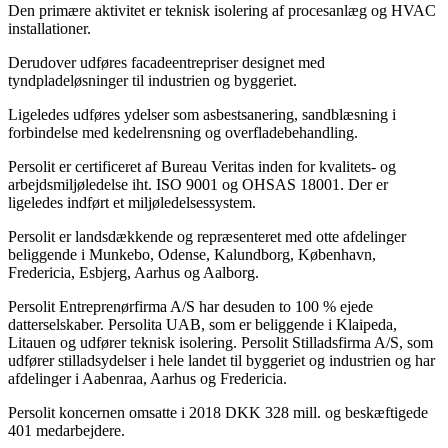
Den primære aktivitet er teknisk isolering af procesanlæg og HVAC
installationer.
Derudover udføres facadeentrepriser designet med
tyndpladeløsninger til industrien og byggeriet.
Ligeledes udføres ydelser som asbestsanering, sandblæsning i
forbindelse med kedelrensning og overfladebehandling.
Persolit er certificeret af Bureau Veritas inden for kvalitets- og
arbejdsmiljøledelse iht. ISO 9001 og OHSAS 18001. Der er
ligeledes indført et miljøledelsessystem.
Persolit er landsdækkende og repræsenteret med otte afdelinger
beliggende i Munkebo, Odense, Kalundborg, København,
Fredericia, Esbjerg, Aarhus og Aalborg.
Persolit Entreprenørfirma A/S har desuden to 100 % ejede
datterselskaber. Persolita UAB, som er beliggende i Klaipeda,
Litauen og udfører teknisk isolering. Persolit Stilladsfirma A/S, som
udfører stilladsydelser i hele landet til byggeriet og industrien og har
afdelinger i Aabenraa, Aarhus og Fredericia.
Persolit koncernen omsatte i 2018 DKK 328 mill. og beskæftigede
401 medarbejdere.