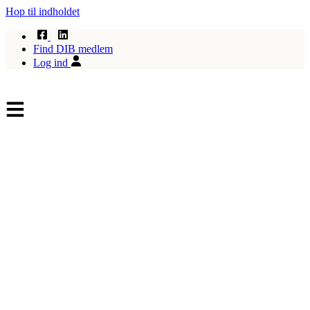
Hop til indholdet
Find DIB medlem
Log ind