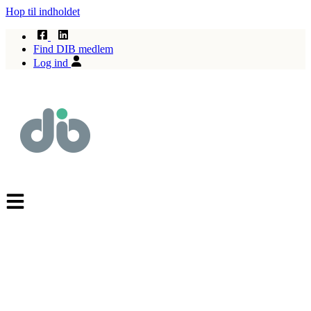
Hop til indholdet
Find DIB medlem
Log ind