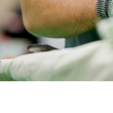
olitisk, fagligt og i virksomhedernes hverdag. Vores indsats spænder fr
orretning.