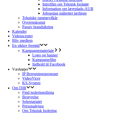
Introfilm om Teknisk Isolatør
Information om læreplads-AUB
Jobopslag målrettet lærlinge
Tekniske rammevilkår
Overenskomst
Passiv brandsikring
Kalender
Videnscenter
Bliv medlem
En sikker fremtid
Kampagnemateriale
Logo og banner
Kampagnefilm
Indhold til Facebook
Værktøjer
IP Beregningsprogram
VideoVicer
KS-System
Om DIB
Find isoleringsfirma
Bestyrelse
Sekretariatet
Personalejura
Om Teknisk Isolering