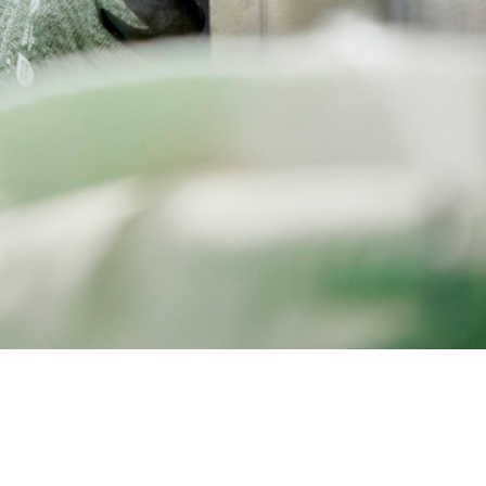
a rammevilkår og overenskomst til uddannelse og synlighed.