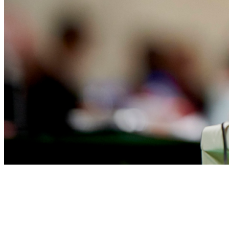
Sådan arbejder vi for branchen
Hos DIB arbejder vi hver dag for at styrke isoleringsbranchen både p
Fælles for det hele er ét mål at skabe bedre vilkår for medlemmernes f