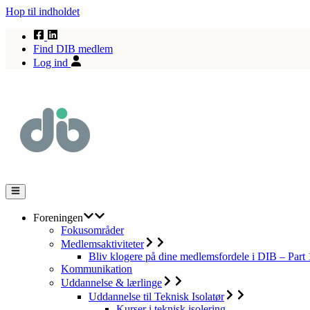
Hop til indholdet
Find DIB medlem
Log ind
Foreningen
Fokusområder
Medlemsaktiviteter
Bliv klogere på dine medlemsfordele i DIB – Part 
Kommunikation
Uddannelse & lærlinge
Uddannelse til Teknisk Isolatør
Kurser i teknisk isolering