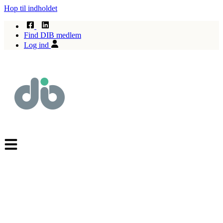
Hop til indholdet
Find DIB medlem
Log ind