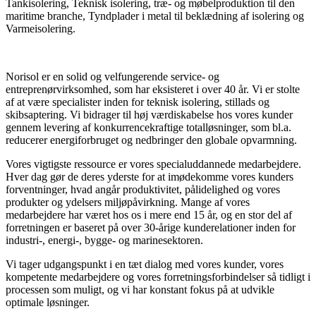
Tankisolering, Teknisk isolering, træ- og møbelproduktion til den
maritime branche, Tyndplader i metal til beklædning af isolering og
Varmeisolering.
Norisol er en solid og velfungerende service- og
entreprenørvirksomhed, som har eksisteret i over 40 år. Vi er stolte
af at være specialister inden for teknisk isolering, stillads og
skibsaptering. Vi bidrager til høj værdiskabelse hos vores kunder
gennem levering af konkurrencekraftige totalløsninger, som bl.a.
reducerer energiforbruget og nedbringer den globale opvarmning.
Vores vigtigste ressource er vores specialuddannede medarbejdere.
Hver dag gør de deres yderste for at imødekomme vores kunders
forventninger, hvad angår produktivitet, pålidelighed og vores
produkter og ydelsers miljøpåvirkning. Mange af vores
medarbejdere har været hos os i mere end 15 år, og en stor del af
forretningen er baseret på over 30-årige kunderelationer inden for
industri-, energi-, bygge- og marinesektoren.
Vi tager udgangspunkt i en tæt dialog med vores kunder, vores
kompetente medarbejdere og vores forretningsforbindelser så tidligt i
processen som muligt, og vi har konstant fokus på at udvikle
optimale løsninger.