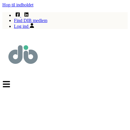
Hop til indholdet
Find DIB medlem
Log ind