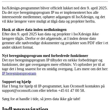
IsoXdesign-programmet bliver officielt lukket ned den 9. april 2025.
Da det nye beregningsprogram IP nu er implementeret hos alle
interesserede medlemmer, ophører adgangen til IsoXdesign, og det
vil ikke længere være muligt at tilgå data og projekter herfra.
Husk at sikre data inden nedlukningen
Efter den 9. april 2025 kan data og projekter i IsoXdesign ikke
længere tilgås. Derfor er det afgørende, at I inden denne dato
gemmer alle nødvendige dokumenter og projekter som PDF eller i et
andet sikkert format.
Nyt beregningsprogram med forbedrede funktioner
Det nye beregningsprogram IP tilbyder en række forbedringer og
funktioner, der gør overgangen mere effektiv. Vi opfordrer jer til at
tage det i brug snarest for en smidig overgang. Læs mere om det her:
IP beregningsprogram
Support og hjælp
Har I brug for hjælp til IP-programmet, kan Oconsoft kontaktes på
support@oconsoft.com eller telefon +45 61 47 00 58.
Sørg for at handle i tide, så jeres data ikke går tabt!
Indlægsnavigation