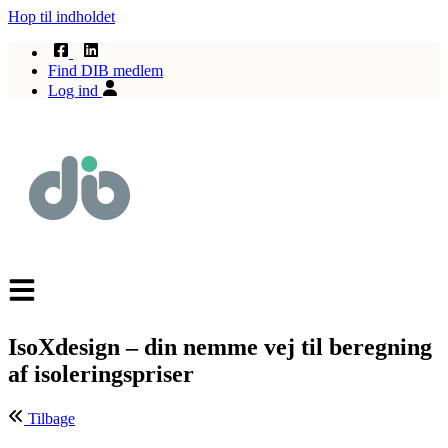
Hop til indholdet
Find DIB medlem
Log ind
IsoXdesign – din nemme vej til beregning
af isoleringspriser
Tilbage