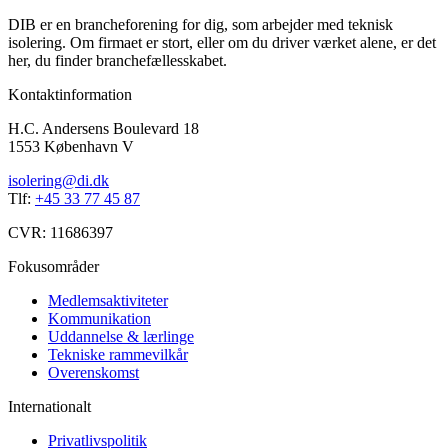
DIB er en brancheforening for dig, som arbejder med teknisk
isolering. Om firmaet er stort, eller om du driver værket alene, er det
her, du finder branchefællesskabet.
Kontaktinformation
H.C. Andersens Boulevard 18
1553 København V
isolering@di.dk
Tlf:
+45 33 77 45 87
CVR: 11686397
Fokusområder
Medlemsaktiviteter
Kommunikation
Uddannelse & lærlinge
Tekniske rammevilkår
Overenskomst
Internationalt
Privatlivspolitik