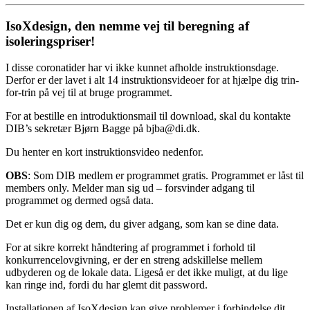
IsoXdesign, den nemme vej til beregning af
isoleringspriser!
I disse coronatider har vi ikke kunnet afholde instruktionsdage.
Derfor er der lavet i alt 14 instruktionsvideoer for at hjælpe dig trin-
for-trin på vej til at bruge programmet.
For at bestille en introduktionsmail til download, skal du kontakte
DIB’s sekretær Bjørn Bagge på bjba@di.dk.
Du henter en kort instruktionsvideo nedenfor.
OBS
: Som DIB medlem er programmet gratis. Programmet er låst til
members only. Melder man sig ud – forsvinder adgang til
programmet og dermed også data.
Det er kun dig og dem, du giver adgang, som kan se dine data.
For at sikre korrekt håndtering af programmet i forhold til
konkurrencelovgivning, er der en streng adskillelse mellem
udbyderen og de lokale data. Ligeså er det ikke muligt, at du lige
kan ringe ind, fordi du har glemt dit password.
Installationen af IsoXdesign kan give problemer i forbindelse dit