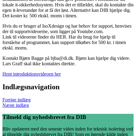
lokale it-sikkerhedssystem. Hvis det er tilfældet, skal du kontakte din
egen it-leverandør for at få det løst. Alternativt kan DIB hjælpe dig.
Det koster kr. 500 ekskl. moms i timen.
Hvis du er bruger af IsoXdesign og har behov for support, henvises
der til supportvideoerne, som ligger på Youtube.com.
Link til videoerne finder du HER. Har du brug for hjælp til
forståelse af programmet, kan support tilkøbes for 500 kr. i timen
ekskl. moms.
Kontakt Bjørn Bagge på bjba@di.dk. Bjørn kan hjælpe dig videre.
Lars Graff skal ikke kontaktes direkte.
Hent introduktionsvideoen her
Indlægsnavigation
Forrige indlæg
Næste indlæg
Tilmeld dig nyhedsbrevet fra DIB
Bliv opdateret med den seneste viden inden for teknisk isolering ved
at tilmelde dig nyhedsbrevet fra DIB! Som en førende kilde inden