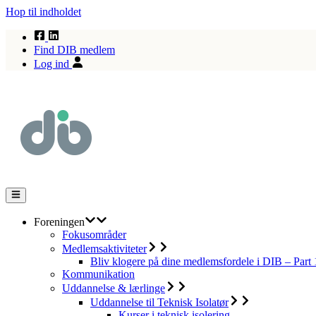
Hop til indholdet
Find DIB medlem
Log ind
Foreningen
Fokusområder
Medlemsaktiviteter
Bliv klogere på dine medlemsfordele i DIB – Part 
Kommunikation
Uddannelse & lærlinge
Uddannelse til Teknisk Isolatør
Kurser i teknisk isolering