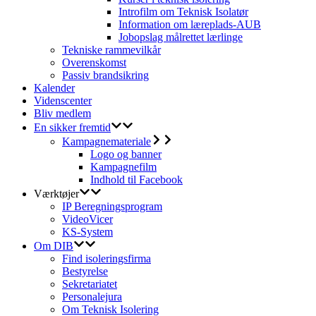
Introfilm om Teknisk Isolatør
Information om læreplads-AUB
Jobopslag målrettet lærlinge
Tekniske rammevilkår
Overenskomst
Passiv brandsikring
Kalender
Videnscenter
Bliv medlem
En sikker fremtid
Kampagnemateriale
Logo og banner
Kampagnefilm
Indhold til Facebook
Værktøjer
IP Beregningsprogram
VideoVicer
KS-System
Om DIB
Find isoleringsfirma
Bestyrelse
Sekretariatet
Personalejura
Om Teknisk Isolering