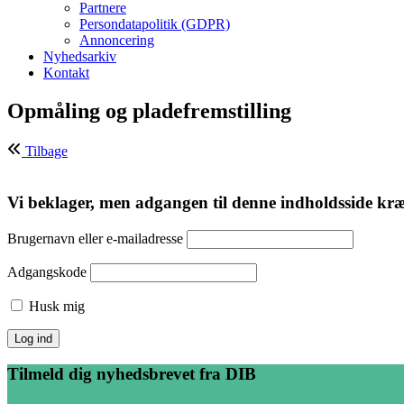
Partnere
Persondatapolitik (GDPR)
Annoncering
Nyhedsarkiv
Kontakt
Opmåling og pladefremstilling
Tilbage
Vi beklager, men adgangen til denne indholdsside kræve
Brugernavn eller e-mailadresse
Adgangskode
Husk mig
Tilmeld dig nyhedsbrevet fra DIB